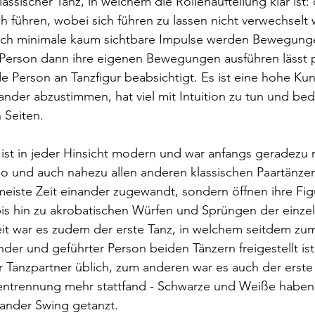
assischer Tanz, in welchem die Rollenaufteilung klar ist:
ch führen, wobei sich führen zu lassen nicht verwechselt 
ch minimale kaum sichtbare Impulse werden Bewegungen
 Person dann ihre eigenen Bewegungen ausführen lässt 
 Person an Tanzfigur beabsichtigt. Es ist eine hohe Kuns
ander abzustimmen, hat viel mit Intuition zu tun und beda
 Seiten. 
st in jeder Hinsicht modern und war anfangs geradezu r
 und auch nahezu allen anderen klassischen Paartänzen,
meiste Zeit einander zugewandt, sondern öffnen ihre Fi
is hin zu akrobatischen Würfen und Sprüngen der einze
eit war es zudem der erste Tanz, in welchem seitdem zum
er und geführter Person beiden Tänzern freigestellt ist,
 Tanzpartner üblich, zum anderen war es auch der erste 
ntrennung mehr stattfand - Schwarze und Weiße haben 
nander Swing getanzt.