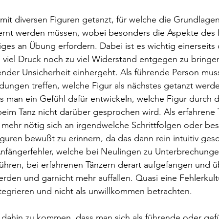
it diversen Figuren getanzt, für welche die Grundlagen
elernt werden müssen, wobei besonders die Aspekte des
ges an Übung erfordern. Dabei ist es wichtig einerseits 
viel Druck noch zu viel Widerstand entgegen zu bringen
dender Unsicherheit einhergeht. Als führende Person mu
ungen treffen, welche Figur als nächstes getanzt werden
 man ein Gefühl dafür entwickeln, welche Figur durch d
 beim Tanz nicht darüber gesprochen wird. Als erfahrene T
 mehr nötig sich an irgendwelche Schrittfolgen oder be
uren bewußt zu erinnern, da das dann rein intuitiv gesc
ängerfehler, welche bei Neulingen zu Unterbrechunge
hren, bei erfahrenen Tänzern derart aufgefangen und üb
erden und garnicht mehr auffallen. Quasi eine Fehlerkult
integrieren und nicht als unwillkommen betrachten. 
, dahin zu kommen, dass man sich als führende oder gef