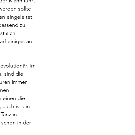
 der Mann führt 
werden sollte 
 eingeleitet, 
passend zu 
t sich 
rf einiges an 
evolutionär. Im 
 sind die 
guren immer 
lnen 
 einen die 
 auch ist ein 
Tanz in 
schon in der 