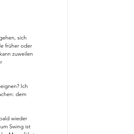
gehen, sich 
e früher oder 
 kann zuweilen 
r 
eignen? Ich 
machen: dem 
bald wieder 
zum Swing ist 