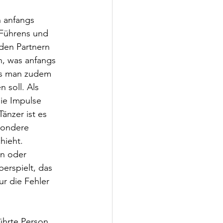
 anfangs 
 Führens und 
den Partnern 
, was anfangs 
ss man zudem 
 soll. Als 
ie Impulse 
änzer ist es 
sondere 
hieht. 
n oder 
erspielt, das 
ur die Fehler 
ührte Person 